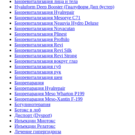
Биоревитализация лица и тела
Hyaluform Deep Booster (Гиалуформ Дип бустер)
Биоревитализация Hyalrepair
Биоревитализация Mesoeye C71
Биоревитализация Neauvia Hydro Deluxe
Биоревитализация Novacutan
Биоревитализация Plinest
Биоревитализация Profhilo
Биоревитализация Revi
Биоревитализация Revi Silk
Биоревитализация Revi Strong
Биоревитализация вокруг глаз
Биоревитализация губ
Биоревитализация рук
Биоревитализация шеи
Биорепарация
Биорепарация Hyalrepair
Биорепарация Meso Wharton P199
Биорепарация Meso-Xantin F-199
Ботулинотерапия
Ботокс в лоб
Диспорт (Dysport)
Инъекции Миотокс
Инъекции Релатокс
Лечение гипергидроза