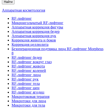
Найти
Аппаратная косметология
RF-лифтинг
Микроигольчатый RF-лифтинг
Аппаратная коррекция фигуры
Аппаратная коррекция бедер
Аппаратная коррекция рук
Коррекция живота и боков
Коррекция целлюлита
Безоперационная подтяжка лица RF-лифтинг Morpheus
8
RF-лифтинг бедер
RF-лифтинг вокруг глаз
RF-лифтинг живота
RF-лифтинг коленей
RF-лифтинг лица
RF-лифтинг рук
RF-лифтинг тела
RF-лифтинг шеи
RF-лифтинг ягодиц
Микротоковая терапия
Микротоки для лица
Микротоки для тела