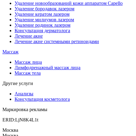
Удаление новообразований кожи аппаратом Capello
Удаление бородавок лазером
Удаление кератом лазером
Удаление милиумов лазером
Удаление родинок лазером
Консультация дерматолога
Лечение акне
Лечение акне системными ретиноидами
Массаж
Массаж лица
Лимфодренажный массаж лица
Массаж тела
Другие услуги
Анализы
Консультация косметолога
Маркировка рекламы
ERID:LjN8K4L1t
Москва
Москва