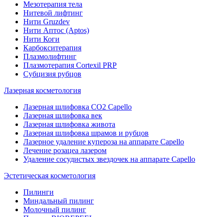
Мезотерапия тела
Нитевой лифтинг
Нити Gruzdev
Нити Аптос (Aptos)
Нити Коги
Карбокситерапия
Плазмолифтинг
Плазмотерапия Сortexil PRP
Субцизия рубцов
Лазерная косметология
Лазерная шлифовка CO2 Capello
Лазерная шлифовка век
Лазерная шлифовка живота
Лазерная шлифовка шрамов и рубцов
Лазерное удаление купероза на аппарате Capello
Лечение розацеа лазером
Удаление сосудистых звездочек на аппарате Capello
Эстетическая косметология
Пилинги
Миндальный пилинг
Молочный пилинг