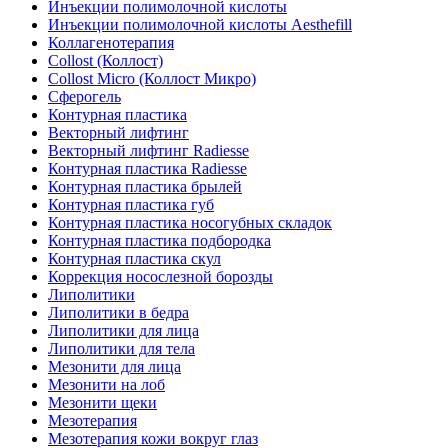
Инъекции полимолочной кислоты
Инъекции полимолочной кислоты Aesthefill
Коллагенотерапия
Collost (Коллост)
Collost Micro (Коллост Микро)
Сферогель
Контурная пластика
Векторный лифтинг
Векторный лифтинг Radiesse
Контурная пластика Radiesse
Контурная пластика брылей
Контурная пластика губ
Контурная пластика носогубных складок
Контурная пластика подбородка
Контурная пластика скул
Коррекция носослезной борозды
Липолитики
Липолитики в бедра
Липолитики для лица
Липолитики для тела
Мезонити для лица
Мезонити на лоб
Мезонити щеки
Мезотерапия
Мезотерапия кожи вокруг глаз