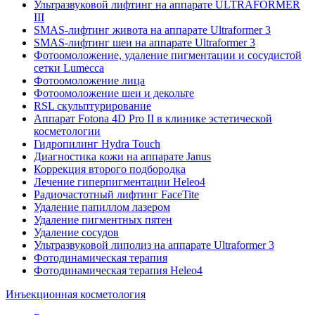
Ультразвуковой лифтинг на аппарате ULTRAFORMER
III
SMAS-лифтинг живота на аппарате Ultraformer 3
SMAS-лифтинг шеи на аппарате Ultraformer 3
Фотоомоложение, удаление пигментации и сосудистой
сетки Lumecca
Фотоомоложение лица
Фотоомоложение шеи и декольте
RSL скульптурирование
Аппарат Fotona 4D Pro II в клинике эстетической
косметологии
Гидропилинг Hydra Touch
Диагностика кожи на аппарате Janus
Коррекция второго подбородка
Лечение гиперпигментации Heleo4
Радиочастотный лифтинг FaceTite
Удаление папиллом лазером
Удаление пигментных пятен
Удаление сосудов
Ультразвуковой липолиз на аппарате Ultraformer 3
Фотодинамическая терапия
Фотодинамическая терапия Heleo4
Инъекционная косметология