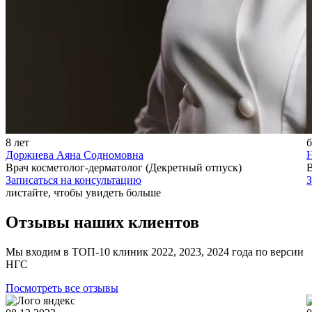
8 лет
б
Доржиева Аяна Содномовна
Н
Врач косметолог-дерматолог (Декретный отпуск)
В
Записаться на консультацию
З
листайте, чтобы увидеть больше
Отзывы наших клиентов
Мы входим в ТОП-10 клиник 2022, 2023, 2024 года по версии
НГС
Посмотреть все отзывы