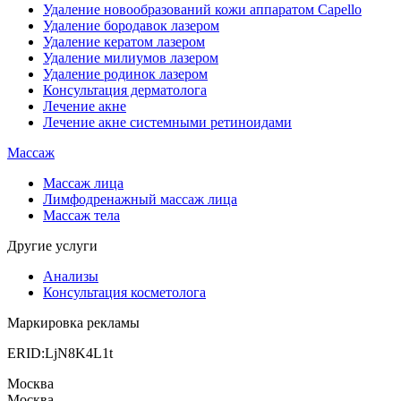
Удаление новообразований кожи аппаратом Capello
Удаление бородавок лазером
Удаление кератом лазером
Удаление милиумов лазером
Удаление родинок лазером
Консультация дерматолога
Лечение акне
Лечение акне системными ретиноидами
Массаж
Массаж лица
Лимфодренажный массаж лица
Массаж тела
Другие услуги
Анализы
Консультация косметолога
Маркировка рекламы
ERID:LjN8K4L1t
Москва
Москва