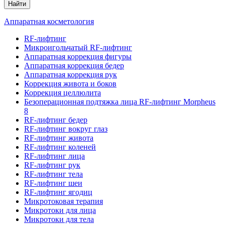
Найти
Аппаратная косметология
RF-лифтинг
Микроигольчатый RF-лифтинг
Аппаратная коррекция фигуры
Аппаратная коррекция бедер
Аппаратная коррекция рук
Коррекция живота и боков
Коррекция целлюлита
Безоперационная подтяжка лица RF-лифтинг Morpheus
8
RF-лифтинг бедер
RF-лифтинг вокруг глаз
RF-лифтинг живота
RF-лифтинг коленей
RF-лифтинг лица
RF-лифтинг рук
RF-лифтинг тела
RF-лифтинг шеи
RF-лифтинг ягодиц
Микротоковая терапия
Микротоки для лица
Микротоки для тела