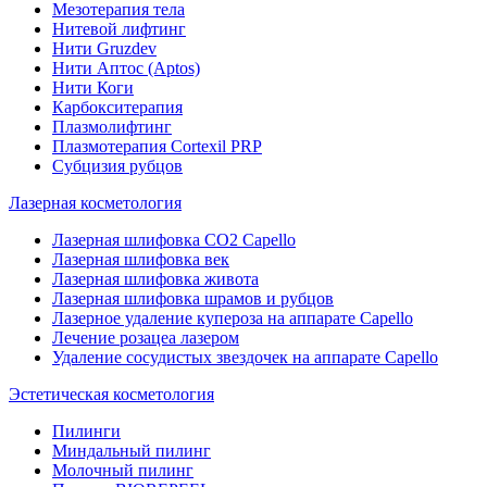
Мезотерапия тела
Нитевой лифтинг
Нити Gruzdev
Нити Аптос (Aptos)
Нити Коги
Карбокситерапия
Плазмолифтинг
Плазмотерапия Сortexil PRP
Субцизия рубцов
Лазерная косметология
Лазерная шлифовка CO2 Capello
Лазерная шлифовка век
Лазерная шлифовка живота
Лазерная шлифовка шрамов и рубцов
Лазерное удаление купероза на аппарате Capello
Лечение розацеа лазером
Удаление сосудистых звездочек на аппарате Capello
Эстетическая косметология
Пилинги
Миндальный пилинг
Молочный пилинг