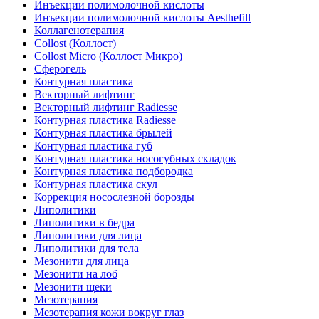
Инъекции полимолочной кислоты
Инъекции полимолочной кислоты Aesthefill
Коллагенотерапия
Collost (Коллост)
Collost Micro (Коллост Микро)
Сферогель
Контурная пластика
Векторный лифтинг
Векторный лифтинг Radiesse
Контурная пластика Radiesse
Контурная пластика брылей
Контурная пластика губ
Контурная пластика носогубных складок
Контурная пластика подбородка
Контурная пластика скул
Коррекция носослезной борозды
Липолитики
Липолитики в бедра
Липолитики для лица
Липолитики для тела
Мезонити для лица
Мезонити на лоб
Мезонити щеки
Мезотерапия
Мезотерапия кожи вокруг глаз