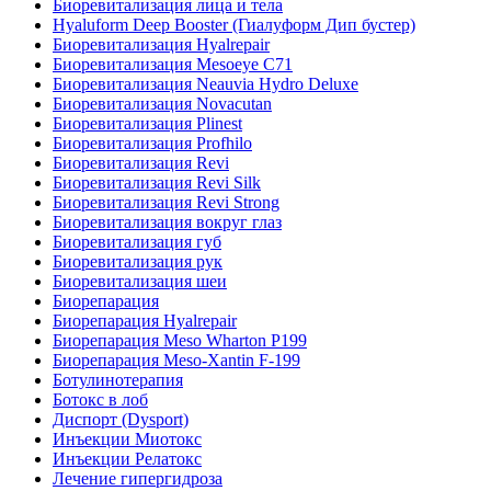
Биоревитализация лица и тела
Hyaluform Deep Booster (Гиалуформ Дип бустер)
Биоревитализация Hyalrepair
Биоревитализация Mesoeye C71
Биоревитализация Neauvia Hydro Deluxe
Биоревитализация Novacutan
Биоревитализация Plinest
Биоревитализация Profhilo
Биоревитализация Revi
Биоревитализация Revi Silk
Биоревитализация Revi Strong
Биоревитализация вокруг глаз
Биоревитализация губ
Биоревитализация рук
Биоревитализация шеи
Биорепарация
Биорепарация Hyalrepair
Биорепарация Meso Wharton P199
Биорепарация Meso-Xantin F-199
Ботулинотерапия
Ботокс в лоб
Диспорт (Dysport)
Инъекции Миотокс
Инъекции Релатокс
Лечение гипергидроза