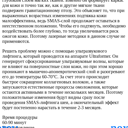
глубоким слоем мягких тканей. Именно он формирует каркас
для кожи и точно так же, как и другие мягкие ткани
подвержен гравитационному птозу. Это объясняет то, что при
выраженных возрастных изменениях подтяжка кожи
малоэффективна, ведь SMAS-слой продолжает оставаться в
неестественном положении. Чтобы его подтянуть, необходимо
воздействовать более глубоко, то тогда увеличивается риск
ожогов кожи. Поэтому лазерные методики в данном случае не
применяются.
Решить проблему можно с помощью ультразвукового
лифтинга, который проводится на аппарате Ultraformer. Он
генерирует сфокусированные ультразвуковые волны, которые
не влияют на поверхностные слои кожи, но при этом хорошо
проникают в мышечно-апоневротический слой и разогревают
его до температуры 60-70°С. За счет этого происходит
быстрое сокращение коллагеновых волокон, а также
запускаются естественные процессы омоложения, которые
остаются активными в течение нескольких месяцев. Поэтому
положительные изменения будут видны сразу после
проведения SMAS-лифтинга шеи, а окончательный эффект
будет постепенно нарастать в течение 2-3 месяцев.
Время процедуры
60-90 минут
Восстановление