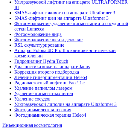
Ультразвуковой лифтинг на аппарате ULTRAFORMER
III
SMAS-лифтинг живота на аппарате Ultraformer 3
SMAS-лифтинг шеи на аппарате Ultraformer 3
Фотоомоложение, удаление пигментации и сосудистой
сетки Lumecca
Фотоомоложение лица
Фотоомоложение шеи и декольте
RSL скульптурирование
Аппарат Fotona 4D Pro II в клинике эстетической
косметологии
Гидропилинг Hydra Touch
Диагностика кожи на аппарате Janus
Коррекция второго подбородка
Лечение гиперпигментации Heleo4
Радиочастотный лифтинг FaceTite
Удаление папиллом лазером
Удаление пигментных пятен
Удаление сосудов
Ультразвуковой липолиз на аппарате Ultraformer 3
Фотодинамическая терапия
Фотодинамическая терапия Heleo4
Инъекционная косметология