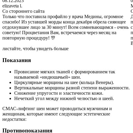
08.12.2023
0
elizaveta l.
M
Со стороннего сайта
С
Только что поставила профайло у врача Медины, огромное
Д
спасибо! Из уставшей морды конца декабря обрела сияющее
п
отдохнувшее лицо за 30 минут! Всем сомневающимся - очень
с
советую! Процветания Вам, встречаемся через месяц на
п
повторную процедуру! 🎊
п
В
листайте, чтобы увидеть больше
Показания
Провисание мягких тканей с формированием так
называемой «индюшачьей» шеи.
Циркулярные морщины на шее (кольца Венеры).
Вертикальные морщины разной степени выраженности.
Снижение упругости и эластичности кожи.
Нечеткий угол между нижней челюстью и шеей.
СМАС-лифтинг шеи может проводиться мужчинам и
женщинам, которые имеют следующие эстетические
недостатки:
Противопоказания