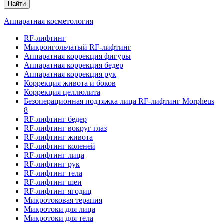
Найти
Аппаратная косметология
RF-лифтинг
Микроигольчатый RF-лифтинг
Аппаратная коррекция фигуры
Аппаратная коррекция бедер
Аппаратная коррекция рук
Коррекция живота и боков
Коррекция целлюлита
Безоперационная подтяжка лица RF-лифтинг Morpheus
8
RF-лифтинг бедер
RF-лифтинг вокруг глаз
RF-лифтинг живота
RF-лифтинг коленей
RF-лифтинг лица
RF-лифтинг рук
RF-лифтинг тела
RF-лифтинг шеи
RF-лифтинг ягодиц
Микротоковая терапия
Микротоки для лица
Микротоки для тела