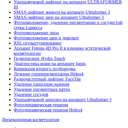
Ультразвуковой лифтинг на аппарате ULTRAFORMER
III
SMAS-лифтинг живота на аппарате Ultraformer 3
SMAS-лифтинг шеи на аппарате Ultraformer 3
Фотоомоложение, удаление пигментации и сосудистой
сетки Lumecca
Фотоомоложение лица
Фотоомоложение шеи и декольте
RSL скульптурирование
Аппарат Fotona 4D Pro II в клинике эстетической
косметологии
Гидропилинг Hydra Touch
Диагностика кожи на аппарате Janus
Коррекция второго подбородка
Лечение гиперпигментации Heleo4
Радиочастотный лифтинг FaceTite
Удаление папиллом лазером
Удаление пигментных пятен
Удаление сосудов
Ультразвуковой липолиз на аппарате Ultraformer 3
Фотодинамическая терапия
Фотодинамическая терапия Heleo4
Инъекционная косметология