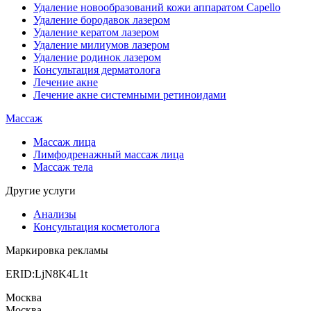
Удаление новообразований кожи аппаратом Capello
Удаление бородавок лазером
Удаление кератом лазером
Удаление милиумов лазером
Удаление родинок лазером
Консультация дерматолога
Лечение акне
Лечение акне системными ретиноидами
Массаж
Массаж лица
Лимфодренажный массаж лица
Массаж тела
Другие услуги
Анализы
Консультация косметолога
Маркировка рекламы
ERID:LjN8K4L1t
Москва
Москва