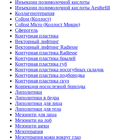
Инъекции полимолочной кислоты
Инъекции полимолочной кислоты Aesthefill
Коллагенотерапия
Collost (Коллост)
Collost Micro (Коллост Микро)
Сферогель
Контурная пластика
Векторный лифтинг
Векторный лифтинг Radiesse
Контурная пластика Radiesse
Контурная пластика брылей
Контурная пластика губ
Контурная пластика носогубных складок
Контурная пластика подбородка
Контурная пластика скул
Коррекция носослезной борозды
Липолитики
Липолитики в бедра
Липолитики для лица
Липолитики для тела
Мезонити для лица
Мезонити на лоб
Мезонити щеки
Мезотерапия
Мезотерапия кожи вокруг глаз