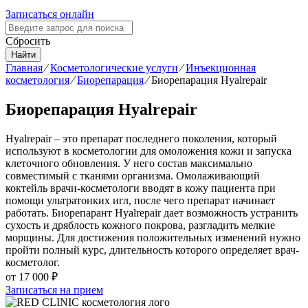
Записаться онлайн
Сбросить
Найти
Главная
⁄
Косметологические услуги
⁄
Инъекционная
косметология
⁄
Биорепарация
⁄
Биорепарация Hyalrepair
Биорепарация Hyalrepair
Hyalrepair – это препарат последнего поколения, который
используют в косметологии для омоложения кожи и запуска
клеточного обновления. У него состав максимально
совместимый с тканями организма. Омолаживающий
коктейль врачи-косметологи вводят в кожу пациента при
помощи ультратонких игл, после чего препарат начинает
работать. Биорепарант Hyalrepair дает возможность устранить
сухость и дряблость кожного покрова, разгладить мелкие
морщины. Для достижения положительных изменений нужно
пройти полный курс, длительность которого определяет врач-
косметолог.
от
17 000 ₽
Записаться на прием