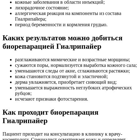
кожные заболевания в области инъекций;
лихорадочное состояние;
аллергическая реакция на компоненты из состава
Гиалрипайера;
период беременности и кормления грудью.
Каких результатов можно добиться
биорепарацией Гиалрипайер
разглаживаются мимические и возрастные морщины;
сужаются поры, нормализуется выработка кожного сала;
уменьшаются следы от акне, сглаживаются растяжки;
кожа становится подтянутой и эластичной;
дерма увлажняется, приобретает сияющий вид;
уменьшается выраженность неглубоких атрофических
рубцов;
исчезают признаки фотостарения.
Как проходит биорепарация
Гиалрипайер
Пациент приходит на консультацию в клинику к врачу-
косметологу. Специалист осматривает кожу и определяет