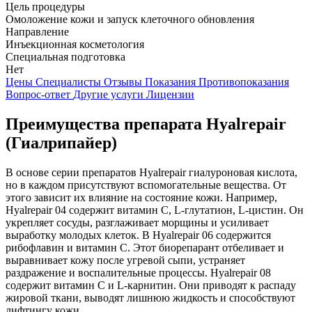
Цель процедуры
Омоложение кожи и запуск клеточного обновления
Направление
Инъекционная косметология
Специальная подготовка
Нет
Цены
Специалисты
Отзывы
Показания
Противопоказания
Вопрос-ответ
Другие услуги
Лицензии
Преимущества препарата Hyalrepair
(Гиалрипайер)
В основе серии препаратов Hyalrepair гиалуроновая кислота,
но в каждом присутствуют вспомогательные вещества. От
этого зависит их влияние на состояние кожи. Например,
Hyalrepair 04 содержит витамин C, L-глутатион, L-цистин. Он
укрепляет сосуды, разглаживает морщины и усиливает
выработку молодых клеток. В Hyalrepair 06 содержится
рибофлавин и витамин C. Этот биорепарант отбеливает и
выравнивает кожу после угревой сыпи, устраняет
раздражение и воспалительные процессы. Hyalrepair 08
содержит витамин C и L-карнитин. Они приводят к распаду
жировой ткани, выводят лишнюю жидкость и способствуют
лифтингу кожи.