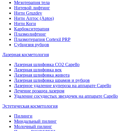
Мезотерапия тела
Нитевой лифтинг
Нити Gruzdev
Нити Аптос (Aptos)
Нити Коги
Карбокситерапия
Плазмолифтинг
Плазмотерапия Сortexil PRP
Субцизия рубцов
Лазерная косметология
Лазерная шлифовка CO2 Capello
Лазерная шлифовка век
Лазерная шлифовка живота
Лазерная шлифовка шрамов и рубцов
Лазерное удаление купероза на аппарате Capello
Лечение розацеа лазером
Удаление сосудистых звездочек на аппарате Capello
Эстетическая косметология
Пилинги
Миндальный пилинг
Молочный пилинг