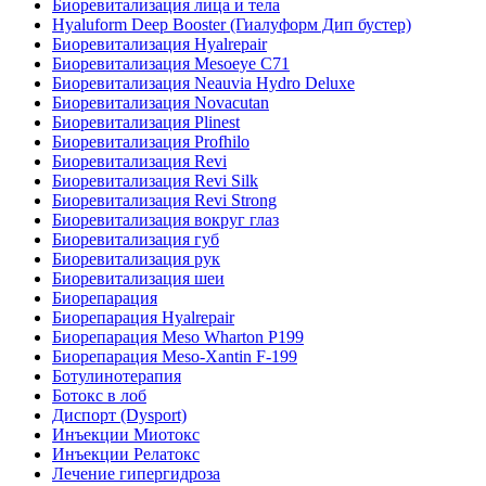
Биоревитализация лица и тела
Hyaluform Deep Booster (Гиалуформ Дип бустер)
Биоревитализация Hyalrepair
Биоревитализация Mesoeye C71
Биоревитализация Neauvia Hydro Deluxe
Биоревитализация Novacutan
Биоревитализация Plinest
Биоревитализация Profhilo
Биоревитализация Revi
Биоревитализация Revi Silk
Биоревитализация Revi Strong
Биоревитализация вокруг глаз
Биоревитализация губ
Биоревитализация рук
Биоревитализация шеи
Биорепарация
Биорепарация Hyalrepair
Биорепарация Meso Wharton P199
Биорепарация Meso-Xantin F-199
Ботулинотерапия
Ботокс в лоб
Диспорт (Dysport)
Инъекции Миотокс
Инъекции Релатокс
Лечение гипергидроза