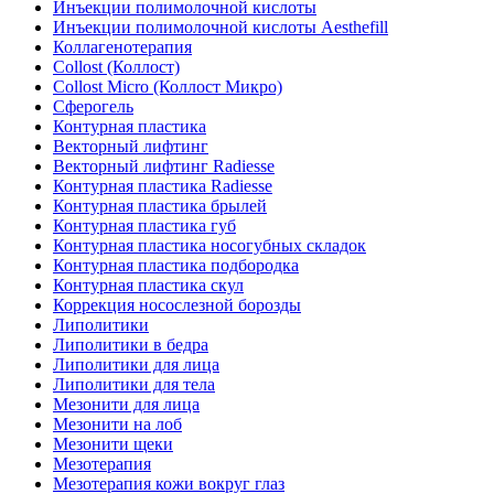
Инъекции полимолочной кислоты
Инъекции полимолочной кислоты Aesthefill
Коллагенотерапия
Collost (Коллост)
Collost Micro (Коллост Микро)
Сферогель
Контурная пластика
Векторный лифтинг
Векторный лифтинг Radiesse
Контурная пластика Radiesse
Контурная пластика брылей
Контурная пластика губ
Контурная пластика носогубных складок
Контурная пластика подбородка
Контурная пластика скул
Коррекция носослезной борозды
Липолитики
Липолитики в бедра
Липолитики для лица
Липолитики для тела
Мезонити для лица
Мезонити на лоб
Мезонити щеки
Мезотерапия
Мезотерапия кожи вокруг глаз