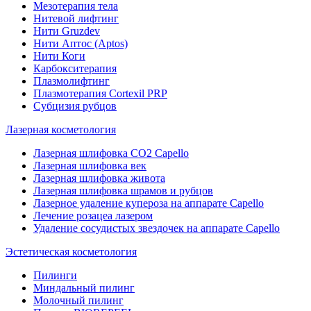
Мезотерапия тела
Нитевой лифтинг
Нити Gruzdev
Нити Аптос (Aptos)
Нити Коги
Карбокситерапия
Плазмолифтинг
Плазмотерапия Сortexil PRP
Субцизия рубцов
Лазерная косметология
Лазерная шлифовка CO2 Capello
Лазерная шлифовка век
Лазерная шлифовка живота
Лазерная шлифовка шрамов и рубцов
Лазерное удаление купероза на аппарате Capello
Лечение розацеа лазером
Удаление сосудистых звездочек на аппарате Capello
Эстетическая косметология
Пилинги
Миндальный пилинг
Молочный пилинг