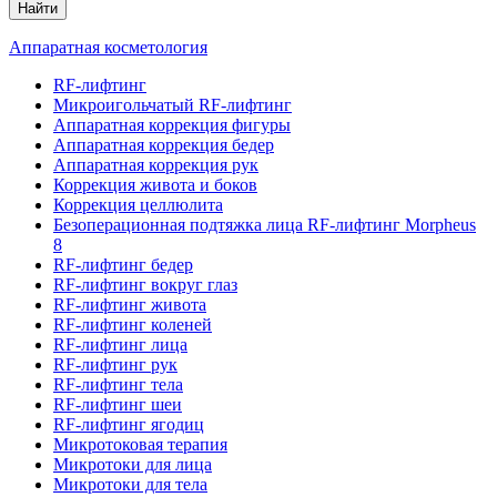
Найти
Аппаратная косметология
RF-лифтинг
Микроигольчатый RF-лифтинг
Аппаратная коррекция фигуры
Аппаратная коррекция бедер
Аппаратная коррекция рук
Коррекция живота и боков
Коррекция целлюлита
Безоперационная подтяжка лица RF-лифтинг Morpheus
8
RF-лифтинг бедер
RF-лифтинг вокруг глаз
RF-лифтинг живота
RF-лифтинг коленей
RF-лифтинг лица
RF-лифтинг рук
RF-лифтинг тела
RF-лифтинг шеи
RF-лифтинг ягодиц
Микротоковая терапия
Микротоки для лица
Микротоки для тела