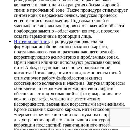
коллагена и эластина и сокращения объема жировой
ткани в проблемной зоне. Также процедура стимулирует
синтез новых каркасных белков, запуская процессы
естественного омоложения. Подтяжка тканей и
уменьшение локальных жировых отложений в области
подбородка заметно «облегчают» контуры, позволяя
создать гармоничные пропорции лица.
Нитевой лифтинг
. Процедура направлена на
формирование обновленного кожного каркаса,
подтягивающего ткани, разглаживающего рельеф,
корректирующего асимметрию в проблемных зонах.
Врачи нашей клиники используют рассасывающиеся
нити Aptos, созданные на основе полимолочной
кислоты. После введения в ткани, компоненты нитей
стимулируют работу фибробластов и синтез
собственного коллагена и эластина. Запуская процессы
обновления и омоложения кожи, нитевой лифтинг
обеспечивает подтягивающий эффект, выравнивание
кожного рельефа, устранение эстетических
несовершенств, вызванных возрастными изменениями.
Кроме создания кожного каркаса, нити способны
«переместить» мягкие ткани их в нужном направлении
для устранения проблемы поплывших контуров и
коррекции последствий гравитационного птоза.