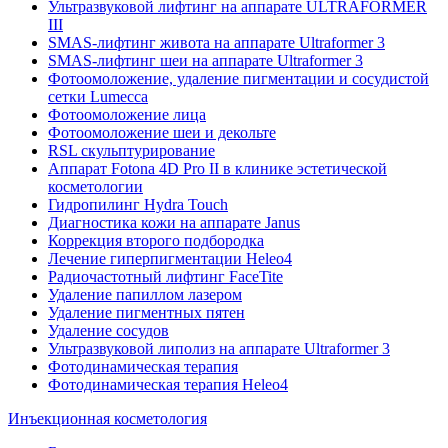
Ультразвуковой лифтинг на аппарате ULTRAFORMER
III
SMAS-лифтинг живота на аппарате Ultraformer 3
SMAS-лифтинг шеи на аппарате Ultraformer 3
Фотоомоложение, удаление пигментации и сосудистой
сетки Lumecca
Фотоомоложение лица
Фотоомоложение шеи и декольте
RSL скульптурирование
Аппарат Fotona 4D Pro II в клинике эстетической
косметологии
Гидропилинг Hydra Touch
Диагностика кожи на аппарате Janus
Коррекция второго подбородка
Лечение гиперпигментации Heleo4
Радиочастотный лифтинг FaceTite
Удаление папиллом лазером
Удаление пигментных пятен
Удаление сосудов
Ультразвуковой липолиз на аппарате Ultraformer 3
Фотодинамическая терапия
Фотодинамическая терапия Heleo4
Инъекционная косметология