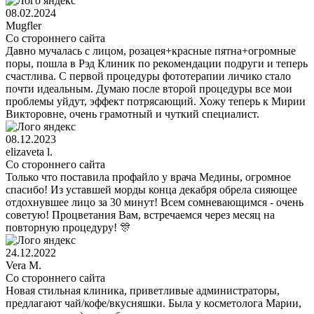
08.02.2024
Mugfler
Со стороннего сайта
Давно мучалась с лицом, розацея+красные пятна+огромные
поры, пошла в Рэд Клиник по рекомендации подруги и теперь
счастлива. С первой процедуры фототерапии личико стало
почти идеальным. Думаю после второй процедуры все мои
проблемы уйдут, эффект потрясающий. Хожу теперь к Мирии
Викторовне, очень грамотный и чуткий специалист.
08.12.2023
elizaveta l.
Со стороннего сайта
Только что поставила профайло у врача Медины, огромное
спасибо! Из уставшей морды конца декабря обрела сияющее
отдохнувшее лицо за 30 минут! Всем сомневающимся - очень
советую! Процветания Вам, встречаемся через месяц на
повторную процедуру! 🎊
24.12.2022
Vera M.
Со стороннего сайта
Новая стильная клиника, приветливые администраторы,
предлагают чай/кофе/вкусняшки. Была у косметолога Марии,