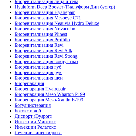
Биоревитализация лица и тела
Hyaluform Deep Booster (Гиалуформ Дип бустер)
Биоревитализация Hyalrepair
Биоревитализация Mesoeye C71
Биоревитализация Neauvia Hydro Deluxe
Биоревитализация Novacutan
Биоревитализация Plinest
Биоревитализация Profhilo
Биоревитализация Revi
Биоревитализация Revi Silk
Биоревитализация Revi Strong
Биоревитализация вокруг глаз
Биоревитализация губ
Биоревитализация рук
Биоревитализация шеи
Биорепарация
Биорепарация Hyalrepair
Биорепарация Meso Wharton P199
Биорепарация Meso-Xantin F-199
Ботулинотерапия
Ботокс в лоб
Диспорт (Dysport)
Инъекции Миотокс
Инъекции Релатокс
Лечение гипергидроза