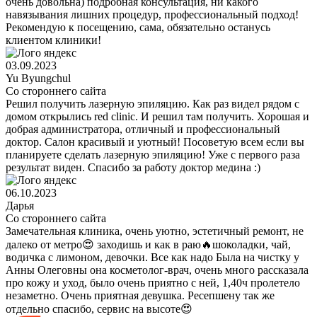
очень довольна) подробная консультация, ни какого
навязывания лишних процедур, профессиональный подход!
Рекомендую к посещению, сама, обязательно останусь
клиентом клиники!
03.09.2023
Yu Byungchul
Со стороннего сайта
Решил получить лазерную эпиляцию. Как раз видел рядом с
домом открылись red clinic. И решил там получить. Хорошая и
добрая администратора, отличный и профессиональный
доктор. Салон красивый и уютный! Посоветую всем если вы
планируете сделать лазерную эпиляцию! Уже с первого раза
результат виден. Спасибо за работу доктор медина :)
06.10.2023
Дарья
Со стороннего сайта
Замечательная клиника, очень уютно, эстетичный ремонт, не
далеко от метро😍 заходишь и как в раю🔥шоколадки, чай,
водичка с лимоном, девочки. Все как надо Была на чистку у
Анны Олеговны она косметолог-врач, очень много рассказала
про кожу и уход, было очень приятно с ней, 1,40ч пролетело
незаметно. Очень приятная девушка. Ресепшену так же
отдельно спасибо, сервис на высоте😍