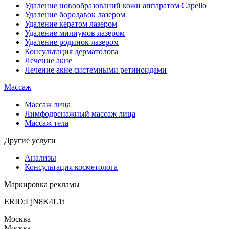
Удаление новообразований кожи аппаратом Capello
Удаление бородавок лазером
Удаление кератом лазером
Удаление милиумов лазером
Удаление родинок лазером
Консультация дерматолога
Лечение акне
Лечение акне системными ретиноидами
Массаж
Массаж лица
Лимфодренажный массаж лица
Массаж тела
Другие услуги
Анализы
Консультация косметолога
Маркировка рекламы
ERID:LjN8K4L1t
Москва
Москва