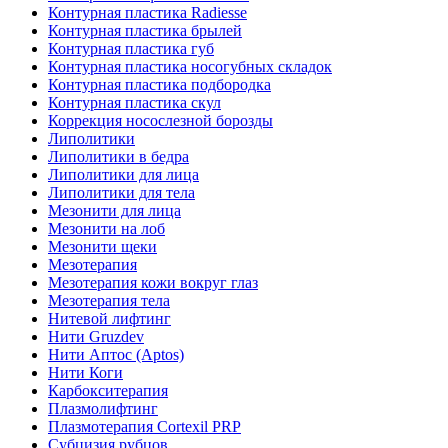
Контурная пластика Radiesse
Контурная пластика брылей
Контурная пластика губ
Контурная пластика носогубных складок
Контурная пластика подбородка
Контурная пластика скул
Коррекция носослезной борозды
Липолитики
Липолитики в бедра
Липолитики для лица
Липолитики для тела
Мезонити для лица
Мезонити на лоб
Мезонити щеки
Мезотерапия
Мезотерапия кожи вокруг глаз
Мезотерапия тела
Нитевой лифтинг
Нити Gruzdev
Нити Аптос (Aptos)
Нити Коги
Карбокситерапия
Плазмолифтинг
Плазмотерапия Сortexil PRP
Субцизия рубцов