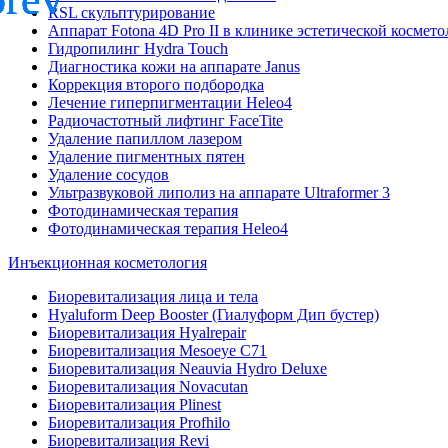
RSL скульптурирование
Аппарат Fotona 4D Pro II в клинике эстетической космет
Гидропилинг Hydra Touch
Диагностика кожи на аппарате Janus
Коррекция второго подбородка
Лечение гиперпигментации Heleo4
Радиочастотный лифтинг FaceTite
Удаление папиллом лазером
Удаление пигментных пятен
Удаление сосудов
Ультразвуковой липолиз на аппарате Ultraformer 3
Фотодинамическая терапия
Фотодинамическая терапия Heleo4
Инъекционная косметология
Биоревитализация лица и тела
Hyaluform Deep Booster (Гиалуформ Дип бустер)
Биоревитализация Hyalrepair
Биоревитализация Mesoeye C71
Биоревитализация Neauvia Hydro Deluxe
Биоревитализация Novacutan
Биоревитализация Plinest
Биоревитализация Profhilo
Биоревитализация Revi