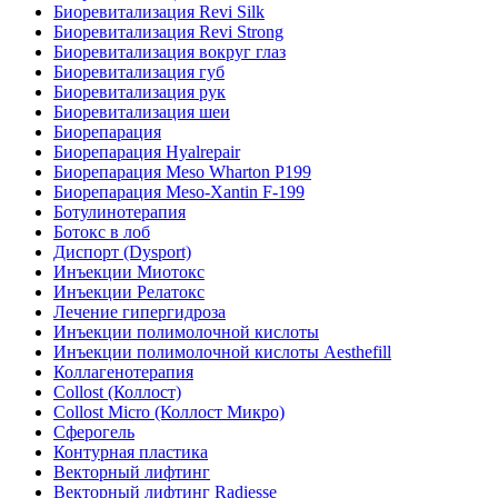
Биоревитализация Revi Silk
Биоревитализация Revi Strong
Биоревитализация вокруг глаз
Биоревитализация губ
Биоревитализация рук
Биоревитализация шеи
Биорепарация
Биорепарация Hyalrepair
Биорепарация Meso Wharton P199
Биорепарация Meso-Xantin F-199
Ботулинотерапия
Ботокс в лоб
Диспорт (Dysport)
Инъекции Миотокс
Инъекции Релатокс
Лечение гипергидроза
Инъекции полимолочной кислоты
Инъекции полимолочной кислоты Aesthefill
Коллагенотерапия
Collost (Коллост)
Collost Micro (Коллост Микро)
Сферогель
Контурная пластика
Векторный лифтинг
Векторный лифтинг Radiesse