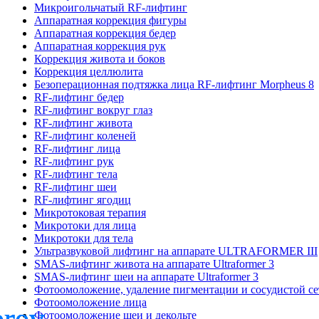
Микроигольчатый RF-лифтинг
Аппаратная коррекция фигуры
Аппаратная коррекция бедер
Аппаратная коррекция рук
Коррекция живота и боков
Коррекция целлюлита
Безоперационная подтяжка лица RF-лифтинг Morpheus 8
RF-лифтинг бедер
RF-лифтинг вокруг глаз
RF-лифтинг живота
RF-лифтинг коленей
RF-лифтинг лица
RF-лифтинг рук
RF-лифтинг тела
RF-лифтинг шеи
RF-лифтинг ягодиц
Микротоковая терапия
Микротоки для лица
Микротоки для тела
Ультразвуковой лифтинг на аппарате ULTRAFORMER III
SMAS-лифтинг живота на аппарате Ultraformer 3
SMAS-лифтинг шеи на аппарате Ultraformer 3
Фотоомоложение, удаление пигментации и сосудистой с
Фотоомоложение лица
Фотоомоложение шеи и декольте