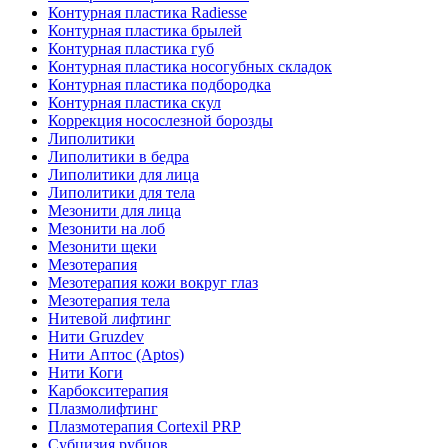
Контурная пластика Radiesse
Контурная пластика брылей
Контурная пластика губ
Контурная пластика носогубных складок
Контурная пластика подбородка
Контурная пластика скул
Коррекция носослезной борозды
Липолитики
Липолитики в бедра
Липолитики для лица
Липолитики для тела
Мезонити для лица
Мезонити на лоб
Мезонити щеки
Мезотерапия
Мезотерапия кожи вокруг глаз
Мезотерапия тела
Нитевой лифтинг
Нити Gruzdev
Нити Аптос (Aptos)
Нити Коги
Карбокситерапия
Плазмолифтинг
Плазмотерапия Сortexil PRP
Субцизия рубцов