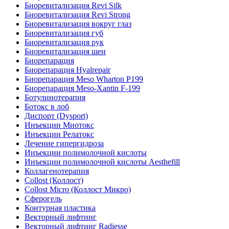
Биоревитализация Revi Silk
Биоревитализация Revi Strong
Биоревитализация вокруг глаз
Биоревитализация губ
Биоревитализация рук
Биоревитализация шеи
Биорепарация
Биорепарация Hyalrepair
Биорепарация Meso Wharton P199
Биорепарация Meso-Xantin F-199
Ботулинотерапия
Ботокс в лоб
Диспорт (Dysport)
Инъекции Миотокс
Инъекции Релатокс
Лечение гипергидроза
Инъекции полимолочной кислоты
Инъекции полимолочной кислоты Aesthefill
Коллагенотерапия
Collost (Коллост)
Collost Micro (Коллост Микро)
Сферогель
Контурная пластика
Векторный лифтинг
Векторный лифтинг Radiesse