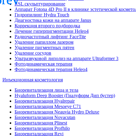
RSL скульптурирование
Аппарат Fotona 4D Pro II в клинике эстетической космет
Гидропилинг Hydra Touch
Диагностика кожи на аппарате Janus
Коррекция второго подбородка
Лечение гиперпигментации Heleo4
Радиочастотный лифтинг FaceTite
Удаление папиллом лазером
Удаление пигментных пятен
Удаление сосудов
Ультразвуковой липолиз на аппарате Ultraformer 3
Фотодинамическая терапия
Фотодинамическая терапия Heleo4
Инъекционная косметология
Биоревитализация лица и тела
Hyaluform Deep Booster (Гиалуформ Дип бустер)
Биоревитализация Hyalrepair
Биоревитализация Mesoeye C71
Биоревитализация Neauvia Hydro Deluxe
Биоревитализация Novacutan
Биоревитализация Plinest
Биоревитализация Profhilo
Биоревитализация Revi