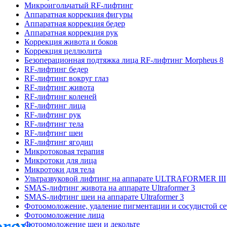
Микроигольчатый RF-лифтинг
Аппаратная коррекция фигуры
Аппаратная коррекция бедер
Аппаратная коррекция рук
Коррекция живота и боков
Коррекция целлюлита
Безоперационная подтяжка лица RF-лифтинг Morpheus 8
RF-лифтинг бедер
RF-лифтинг вокруг глаз
RF-лифтинг живота
RF-лифтинг коленей
RF-лифтинг лица
RF-лифтинг рук
RF-лифтинг тела
RF-лифтинг шеи
RF-лифтинг ягодиц
Микротоковая терапия
Микротоки для лица
Микротоки для тела
Ультразвуковой лифтинг на аппарате ULTRAFORMER III
SMAS-лифтинг живота на аппарате Ultraformer 3
SMAS-лифтинг шеи на аппарате Ultraformer 3
Фотоомоложение, удаление пигментации и сосудистой с
Фотоомоложение лица
Фотоомоложение шеи и декольте