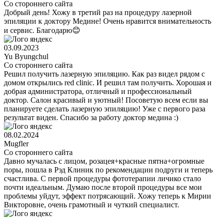
Со стороннего сайта
Добрый день! Хожу в третий раз на процедуру лазерной
эпиляции к доктору Медине! Очень нравится внимательность
и сервис. Благодарю😊
03.09.2023
Yu Byungchul
Со стороннего сайта
Решил получить лазерную эпиляцию. Как раз видел рядом с
домом открылись red clinic. И решил там получить. Хорошая и
добрая администратора, отличный и профессиональный
доктор. Салон красивый и уютный! Посоветую всем если вы
планируете сделать лазерную эпиляцию! Уже с первого раза
результат виден. Спасибо за работу доктор медина :)
08.02.2024
Mugfler
Со стороннего сайта
Давно мучалась с лицом, розацея+красные пятна+огромные
поры, пошла в Рэд Клиник по рекомендации подруги и теперь
счастлива. С первой процедуры фототерапии личико стало
почти идеальным. Думаю после второй процедуры все мои
проблемы уйдут, эффект потрясающий. Хожу теперь к Мирии
Викторовне, очень грамотный и чуткий специалист.