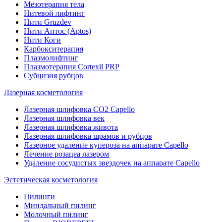
Мезотерапия тела
Нитевой лифтинг
Нити Gruzdev
Нити Аптос (Aptos)
Нити Коги
Карбокситерапия
Плазмолифтинг
Плазмотерапия Сortexil PRP
Субцизия рубцов
Лазерная косметология
Лазерная шлифовка CO2 Capello
Лазерная шлифовка век
Лазерная шлифовка живота
Лазерная шлифовка шрамов и рубцов
Лазерное удаление купероза на аппарате Capello
Лечение розацеа лазером
Удаление сосудистых звездочек на аппарате Capello
Эстетическая косметология
Пилинги
Миндальный пилинг
Молочный пилинг