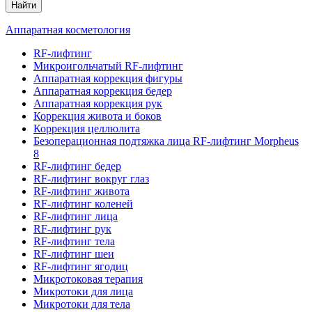
Найти
Аппаратная косметология
RF-лифтинг
Микроигольчатый RF-лифтинг
Аппаратная коррекция фигуры
Аппаратная коррекция бедер
Аппаратная коррекция рук
Коррекция живота и боков
Коррекция целлюлита
Безоперационная подтяжка лица RF-лифтинг Morpheus
8
RF-лифтинг бедер
RF-лифтинг вокруг глаз
RF-лифтинг живота
RF-лифтинг коленей
RF-лифтинг лица
RF-лифтинг рук
RF-лифтинг тела
RF-лифтинг шеи
RF-лифтинг ягодиц
Микротоковая терапия
Микротоки для лица
Микротоки для тела