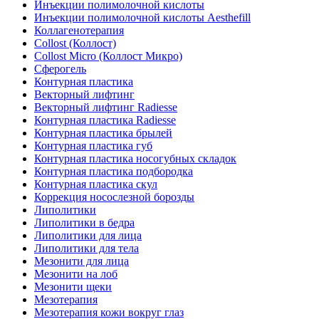
Инъекции полимолочной кислоты
Инъекции полимолочной кислоты Aesthefill
Коллагенотерапия
Collost (Коллост)
Collost Micro (Коллост Микро)
Сферогель
Контурная пластика
Векторный лифтинг
Векторный лифтинг Radiesse
Контурная пластика Radiesse
Контурная пластика брылей
Контурная пластика губ
Контурная пластика носогубных складок
Контурная пластика подбородка
Контурная пластика скул
Коррекция носослезной борозды
Липолитики
Липолитики в бедра
Липолитики для лица
Липолитики для тела
Мезонити для лица
Мезонити на лоб
Мезонити щеки
Мезотерапия
Мезотерапия кожи вокруг глаз