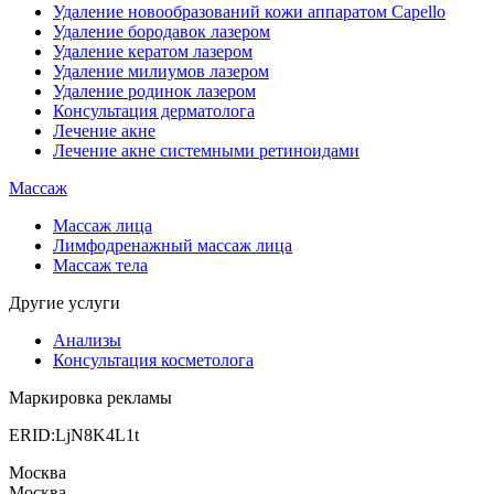
Удаление новообразований кожи аппаратом Capello
Удаление бородавок лазером
Удаление кератом лазером
Удаление милиумов лазером
Удаление родинок лазером
Консультация дерматолога
Лечение акне
Лечение акне системными ретиноидами
Массаж
Массаж лица
Лимфодренажный массаж лица
Массаж тела
Другие услуги
Анализы
Консультация косметолога
Маркировка рекламы
ERID:LjN8K4L1t
Москва
Москва