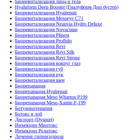
Биоревитализация лица и тела
Hyaluform Deep Booster (Гиалуформ Дип бустер)
Биоревитализация Hyalrepair
Биоревитализация Mesoeye C71
Биоревитализация Neauvia Hydro Deluxe
Биоревитализация Novacutan
Биоревитализация Plinest
Биоревитализация Profhilo
Биоревитализация Revi
Биоревитализация Revi Silk
Биоревитализация Revi Strong
Биоревитализация вокруг глаз
Биоревитализация губ
Биоревитализация рук
Биоревитализация шеи
Биорепарация
Биорепарация Hyalrepair
Биорепарация Meso Wharton P199
Биорепарация Meso-Xantin F-199
Ботулинотерапия
Ботокс в лоб
Диспорт (Dysport)
Инъекции Миотокс
Инъекции Релатокс
Лечение гипергидроза