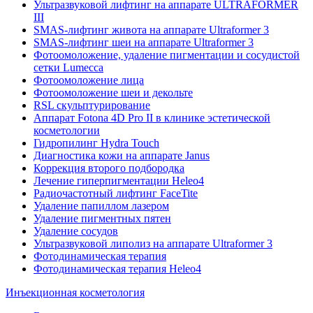
Ультразвуковой лифтинг на аппарате ULTRAFORMER
III
SMAS-лифтинг живота на аппарате Ultraformer 3
SMAS-лифтинг шеи на аппарате Ultraformer 3
Фотоомоложение, удаление пигментации и сосудистой
сетки Lumecca
Фотоомоложение лица
Фотоомоложение шеи и декольте
RSL скульптурирование
Аппарат Fotona 4D Pro II в клинике эстетической
косметологии
Гидропилинг Hydra Touch
Диагностика кожи на аппарате Janus
Коррекция второго подбородка
Лечение гиперпигментации Heleo4
Радиочастотный лифтинг FaceTite
Удаление папиллом лазером
Удаление пигментных пятен
Удаление сосудов
Ультразвуковой липолиз на аппарате Ultraformer 3
Фотодинамическая терапия
Фотодинамическая терапия Heleo4
Инъекционная косметология