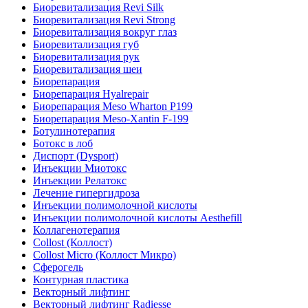
Биоревитализация Revi Silk
Биоревитализация Revi Strong
Биоревитализация вокруг глаз
Биоревитализация губ
Биоревитализация рук
Биоревитализация шеи
Биорепарация
Биорепарация Hyalrepair
Биорепарация Meso Wharton P199
Биорепарация Meso-Xantin F-199
Ботулинотерапия
Ботокс в лоб
Диспорт (Dysport)
Инъекции Миотокс
Инъекции Релатокс
Лечение гипергидроза
Инъекции полимолочной кислоты
Инъекции полимолочной кислоты Aesthefill
Коллагенотерапия
Collost (Коллост)
Collost Micro (Коллост Микро)
Сферогель
Контурная пластика
Векторный лифтинг
Векторный лифтинг Radiesse