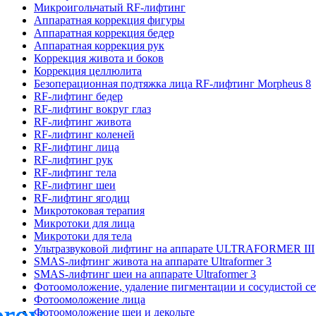
Микроигольчатый RF-лифтинг
Аппаратная коррекция фигуры
Аппаратная коррекция бедер
Аппаратная коррекция рук
Коррекция живота и боков
Коррекция целлюлита
Безоперационная подтяжка лица RF-лифтинг Morpheus 8
RF-лифтинг бедер
RF-лифтинг вокруг глаз
RF-лифтинг живота
RF-лифтинг коленей
RF-лифтинг лица
RF-лифтинг рук
RF-лифтинг тела
RF-лифтинг шеи
RF-лифтинг ягодиц
Микротоковая терапия
Микротоки для лица
Микротоки для тела
Ультразвуковой лифтинг на аппарате ULTRAFORMER III
SMAS-лифтинг живота на аппарате Ultraformer 3
SMAS-лифтинг шеи на аппарате Ultraformer 3
Фотоомоложение, удаление пигментации и сосудистой с
Фотоомоложение лица
Фотоомоложение шеи и декольте