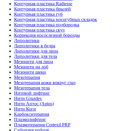
Контурная пластика Radiesse
Контурная пластика брылей
Контурная пластика губ
Контурная пластика носогубных складок
Контурная пластика подбородка
Контурная пластика скул
Коррекция носослезной борозды
Липолитики
Липолитики в бедра
Липолитики для лица
Липолитики для тела
Мезонити для лица
Мезонити на лоб
Мезонити щеки
Мезотерапия
Мезотерапия кожи вокруг глаз
Мезотерапия тела
Нитевой лифтинг
Нити Gruzdev
Нити Аптос (Aptos)
Нити Коги
Карбокситерапия
Плазмолифтинг
Плазмотерапия Сortexil PRP
Субцизия рубцов