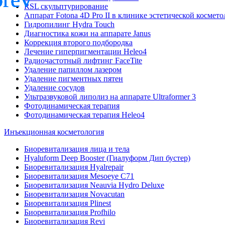
RSL скульптурирование
Аппарат Fotona 4D Pro II в клинике эстетической космет
Гидропилинг Hydra Touch
Диагностика кожи на аппарате Janus
Коррекция второго подбородка
Лечение гиперпигментации Heleo4
Радиочастотный лифтинг FaceTite
Удаление папиллом лазером
Удаление пигментных пятен
Удаление сосудов
Ультразвуковой липолиз на аппарате Ultraformer 3
Фотодинамическая терапия
Фотодинамическая терапия Heleo4
Инъекционная косметология
Биоревитализация лица и тела
Hyaluform Deep Booster (Гиалуформ Дип бустер)
Биоревитализация Hyalrepair
Биоревитализация Mesoeye C71
Биоревитализация Neauvia Hydro Deluxe
Биоревитализация Novacutan
Биоревитализация Plinest
Биоревитализация Profhilo
Биоревитализация Revi