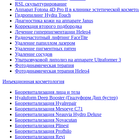
RSL скульптурирование
Аппарат Fotona 4D Pro II в клинике эстетической космет
Гидропилинг Hydra Touch
Диагностика кожи на аппарате Janus
Коррекция второго подбородка
Лечение гиперпигментации Heleo4
Радиочастотный лифтинг FaceTite
Удаление папиллом лазером
Удаление пигментных пятен
Удаление сосудов
Ультразвуковой липолиз на аппарате Ultraformer 3
Фотодинамическая терапия
Фотодинамическая терапия Heleo4
Инъекционная косметология
Биоревитализация лица и тела
Hyaluform Deep Booster (Гиалуформ Дип бустер)
Биоревитализация Hyalrepair
Биоревитализация Mesoeye C71
Биоревитализация Neauvia Hydro Deluxe
Биоревитализация Novacutan
Биоревитализация Plinest
Биоревитализация Profhilo
Биоревитализация Revi