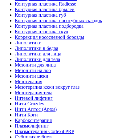
Контурная пластика Radiesse
Контурная пластика брылей
Контурная пластика губ
Контурная пластика носогубных складок
Контурная пластика подбородка
Контурная пластика скул
Коррекция носослезной борозды
Липолитики
Липолитики в бедра
Липолитики для лица
Липолитики для тела
Мезонити для лица
Мезонити на лоб
Мезонити щеки
Мезотерапия
Мезотерапия кожи вокруг глаз
Мезотерапия тела
Нитевой лифтинг
Нити Gruzdev
Нити Аптос (Aptos)
Нити Коги
Карбокситерапия
Плазмолифтинг
Плазмотерапия Сortexil PRP
Субцизия рубцов