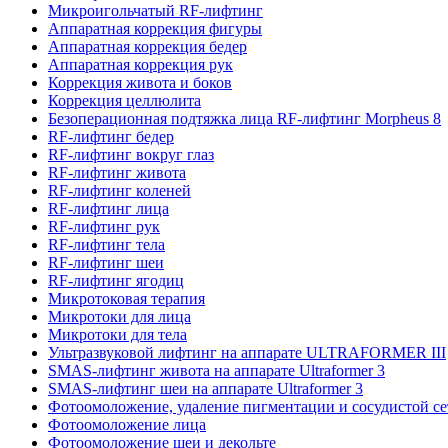
Микроигольчатый RF-лифтинг
Аппаратная коррекция фигуры
Аппаратная коррекция бедер
Аппаратная коррекция рук
Коррекция живота и боков
Коррекция целлюлита
Безоперационная подтяжка лица RF-лифтинг Morpheus 8
RF-лифтинг бедер
RF-лифтинг вокруг глаз
RF-лифтинг живота
RF-лифтинг коленей
RF-лифтинг лица
RF-лифтинг рук
RF-лифтинг тела
RF-лифтинг шеи
RF-лифтинг ягодиц
Микротоковая терапия
Микротоки для лица
Микротоки для тела
Ультразвуковой лифтинг на аппарате ULTRAFORMER III
SMAS-лифтинг живота на аппарате Ultraformer 3
SMAS-лифтинг шеи на аппарате Ultraformer 3
Фотоомоложение, удаление пигментации и сосудистой с
Фотоомоложение лица
Фотоомоложение шеи и декольте