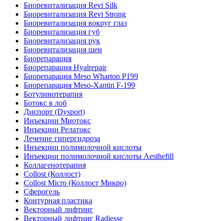
Биоревитализация Revi Silk
Биоревитализация Revi Strong
Биоревитализация вокруг глаз
Биоревитализация губ
Биоревитализация рук
Биоревитализация шеи
Биорепарация
Биорепарация Hyalrepair
Биорепарация Meso Wharton P199
Биорепарация Meso-Xantin F-199
Ботулинотерапия
Ботокс в лоб
Диспорт (Dysport)
Инъекции Миотокс
Инъекции Релатокс
Лечение гипергидроза
Инъекции полимолочной кислоты
Инъекции полимолочной кислоты Aesthefill
Коллагенотерапия
Collost (Коллост)
Collost Micro (Коллост Микро)
Сферогель
Контурная пластика
Векторный лифтинг
Векторный лифтинг Radiesse