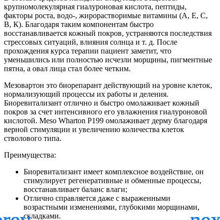
крупномолекулярная гиалуроновая кислота, пептиды,
факторы роста, водо-, жирорастворимые витамины (А, Е, С,
В, К). Благодаря таким компонентам быстро
восстанавливается кожный покров, устраняются последствия
стрессовых ситуаций, влияния солнца и т. д. После
прохождения курса терапии пациент заметит, что
уменьшились или полностью исчезли морщины, пигментные
пятна, а овал лица стал более четким.
Мезовартон это биорепарант действующий на уровне клеток,
нормализующий процессы их работы и деления.
Биоревитализант отлично и быстро омолаживает кожный
покров за счет интенсивного его увлажнения гиалуроновой
кислотой. Meso Wharton Р199 омолаживает дерму благодаря
верной стимуляции и увеличению количества клеток
стволового типа.
Преимущества:
Биоревитализант имеет комплексное воздействие, он
стимулирует регенеративные и обменные процессы,
восстанавливает баланс влаги;
Отлично справляется даже с выраженными
возрастными изменениями, глубокими морщинами,
складками.