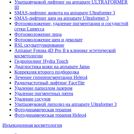
Ультразвуковой лифтинг на аппарате ULTRAFORMER
III
SMAS-лифтинг живота на аппарате Ultraformer 3
SMAS-лифтинг шеи на аппарате Ultraformer 3
Фотоомоложение, удаление пигментации и сосудистой
сетки Lumecca
Фотоомоложение лица
Фотоомоложение шеи и декольте
RSL скульптурирование
Аппарат Fotona 4D Pro II в клинике эстетической
косметологии
Гидропилинг Hydra Touch
Диагностика кожи на аппарате Janus
Коррекция второго подбородка
Лечение гиперпигментации Heleo4
Радиочастотный лифтинг FaceTite
Удаление папиллом лазером
Удаление пигментных пятен
Удаление сосудов
Ультразвуковой липолиз на аппарате Ultraformer 3
Фотодинамическая терапия
Фотодинамическая терапия Heleo4
Инъекционная косметология