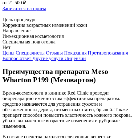
от
21 500 ₽
Записаться на прием
Цель процедуры
Коррекция возрастных изменений кожи
Направление
Инъекционная косметология
Специальная подготовка
Нет
Цены
Специалисты
Отзывы
Показания
Противопоказания
Вопрос-ответ
Другие услуги
Лицензии
Преимущества препарата Meso
Wharton Р199 (Мезовартон)
Врачи-косметологи в клинике Red Clinic проводят
биорепарацию именно этим эффективным препаратом.
средство назначается для устранения сухости и
обезвоженности дермы, пигментных пятен, брылей. Также
препарат способен повысить эластичность кожного покрова,
убрать выраженные возрастные изменения и рубцовые
изменения.
В составе средства находятся следующие вещества: