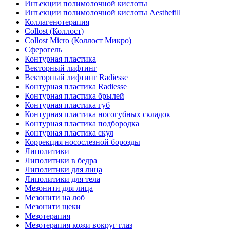
Инъекции полимолочной кислоты
Инъекции полимолочной кислоты Aesthefill
Коллагенотерапия
Collost (Коллост)
Collost Micro (Коллост Микро)
Сферогель
Контурная пластика
Векторный лифтинг
Векторный лифтинг Radiesse
Контурная пластика Radiesse
Контурная пластика брылей
Контурная пластика губ
Контурная пластика носогубных складок
Контурная пластика подбородка
Контурная пластика скул
Коррекция носослезной борозды
Липолитики
Липолитики в бедра
Липолитики для лица
Липолитики для тела
Мезонити для лица
Мезонити на лоб
Мезонити щеки
Мезотерапия
Мезотерапия кожи вокруг глаз