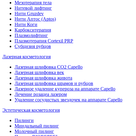
Мезотерапия тела
Нитевой лифтинг
Нити Gruzdev
Нити Аптос (Aptos)
Нити Коги
Карбокситерапия
Плазмолифтинг
Плазмотерапия Сortexil PRP
Субцизия рубцов
Лазерная косметология
Лазерная шлифовка CO2 Capello
Лазерная шлифовка век
Лазерная шлифовка живота
Лазерная шлифовка шрамов и рубцов
Лазерное удаление купероза на аппарате Capello
Лечение розацеа лазером
Удаление сосудистых звездочек на аппарате Capello
Эстетическая косметология
Пилинги
Миндальный пилинг
Молочный пилинг