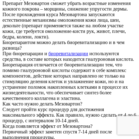
Препарат Мезовартон сможет убрать возрастные изменения
кожного покрова – морщины, снижение упругости дермы.
После прохождения курса Мезовартона запускаются
естественные механизмы омоложения кожи лица, шеи,
декольте (препарат применяется также на любом участке
кожи, где требуется омоложение-кисти рук, живот, плечи,
бедра, колени, локти).
Биорепарантом можно делать биоревитализацию и в чем
разница?
При биорепарации и
биоревитализации
используются
средства, в составе которых находится гиалуроновая кислота.
Биорепарация отличается от биоревитализации тем, что
помимо гиалуроновой кислоты содержит в себе комплекс
компонентов, действие которых направлено не только на
стимуляцию деления клеток и увлажнение кожи, но и на
устранение поломок накопленных клетками в процессе их
жизнедеятельности, что обеспечивает синтез более
качественного коллагена и эластина.
Как часто нужно делать Мезовартон?
Следует пройти курс процедур для достижения
максимального эффекта. Как правило, нужно сделать от 4 до 6
процедур, с интервалом 10-14 дней.
Когда появляется эффект от Мезовартона?
Первичный эффект заметен спустя 7-14 дней после
выполнения процедуры.