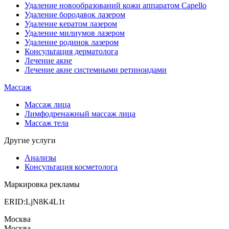
Удаление новообразований кожи аппаратом Capello
Удаление бородавок лазером
Удаление кератом лазером
Удаление милиумов лазером
Удаление родинок лазером
Консультация дерматолога
Лечение акне
Лечение акне системными ретиноидами
Массаж
Массаж лица
Лимфодренажный массаж лица
Массаж тела
Другие услуги
Анализы
Консультация косметолога
Маркировка рекламы
ERID:LjN8K4L1t
Москва
Москва