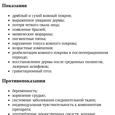
Показания
дряблый и сухой кожный покров;
выраженное увядание дермы;
потеря четкого овала лица;
появление брылей;
мимические морщины;
пигментные пятна;
нарушение тонуса кожного покрова;
возрастные изменения;
реабилитация кожного покрова в послеоперационном
периоде;
восстановление дермы после срединных пилингов,
лазерных шлифовок;
гравитационный птоз.
Противопоказания
беременность;
кормление грудью;
системные заболевания соединительной ткани;
индивидуальная чувствительность к компонентам
препарата;
употребление лекарственных средств, которые