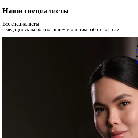
Наши специалисты
Все специалисты
с медицинским образованием и опытом работы от 5 лет
б
Н
В
З