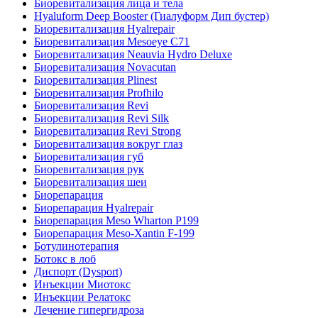
Биоревитализация лица и тела
Hyaluform Deep Booster (Гиалуформ Дип бустер)
Биоревитализация Hyalrepair
Биоревитализация Mesoeye C71
Биоревитализация Neauvia Hydro Deluxe
Биоревитализация Novacutan
Биоревитализация Plinest
Биоревитализация Profhilo
Биоревитализация Revi
Биоревитализация Revi Silk
Биоревитализация Revi Strong
Биоревитализация вокруг глаз
Биоревитализация губ
Биоревитализация рук
Биоревитализация шеи
Биорепарация
Биорепарация Hyalrepair
Биорепарация Meso Wharton P199
Биорепарация Meso-Xantin F-199
Ботулинотерапия
Ботокс в лоб
Диспорт (Dysport)
Инъекции Миотокс
Инъекции Релатокс
Лечение гипергидроза