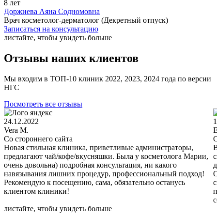
8 лет
Доржиева Аяна Содномовна
Врач косметолог-дерматолог (Декретный отпуск)
Записаться на консультацию
листайте, чтобы увидеть больше
Отзывы наших клиентов
Мы входим в ТОП-10 клиник 2022, 2023, 2024 года по версии
НГС
Посмотреть все отзывы
24.12.2022
1
Vera M.
Е
Со стороннего сайта
С
Новая стильная клиника, приветливые администраторы,
В
предлагают чай/кофе/вкусняшки. Была у косметолога Марии,
с
очень довольна) подробная консультация, ни какого
д
навязывания лишних процедур, профессиональный подход!
О
Рекомендую к посещению, сама, обязательно останусь
с
клиентом клиники!
п
листайте, чтобы увидеть больше