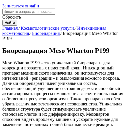
Записаться онлайн
Сбросить
Найти
Главная
⁄
Косметологические услуги
⁄
Инъекционная
косметология
⁄
Биорепарация
⁄
Биорепарация Meso Wharton
P199
Биорепарация Meso Wharton P199
Meso Wharton Р199 – это уникальный биорепарант для
коррекции возрастных изменений кожи. Инъекционный
препарат медицинского назначения, он используется для
интенсивной «репарации» и омоложения кожного покрова.
Данный биорепарант имеет уникальный состав,
обеспечивающий улучшение состояния дермы и способный
активизировать процессы омоложения за счет использования
собственных ресурсов организма. Также препарат способен
убрать различные эстетические несовершенства. Уникальная
белковая структура будет стимулировать увеличение
стволовых клеток и их дифференцировку. Мезовартон
способен видеть проблему-мишень и ускорять нужные для
замещения потерянных тканей биохимические реакции.