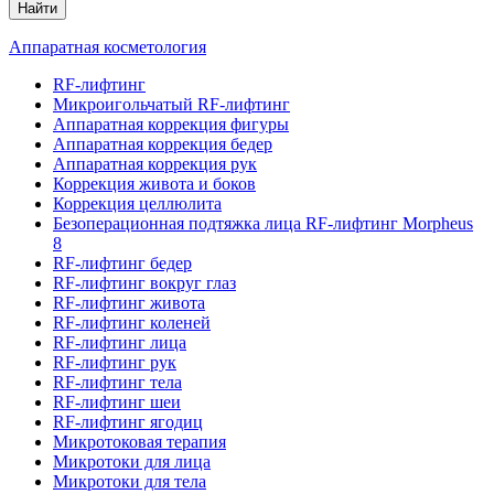
Найти
Аппаратная косметология
RF-лифтинг
Микроигольчатый RF-лифтинг
Аппаратная коррекция фигуры
Аппаратная коррекция бедер
Аппаратная коррекция рук
Коррекция живота и боков
Коррекция целлюлита
Безоперационная подтяжка лица RF-лифтинг Morpheus
8
RF-лифтинг бедер
RF-лифтинг вокруг глаз
RF-лифтинг живота
RF-лифтинг коленей
RF-лифтинг лица
RF-лифтинг рук
RF-лифтинг тела
RF-лифтинг шеи
RF-лифтинг ягодиц
Микротоковая терапия
Микротоки для лица
Микротоки для тела