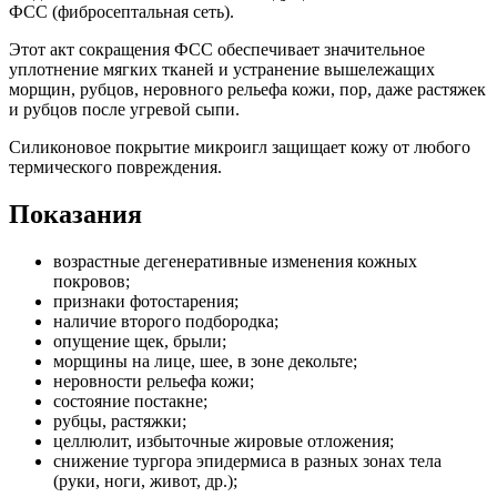
ФСС (фибросептальная сеть).
Этот акт сокращения ФСС обеспечивает значительное
уплотнение мягких тканей и устранение вышележащих
морщин, рубцов, неровного рельефа кожи, пор, даже растяжек
и рубцов после угревой сыпи.
Силиконовое покрытие микроигл защищает кожу от любого
термического повреждения.
Показания
возрастные дегенеративные изменения кожных
покровов;
признаки фотостарения;
наличие второго подбородка;
опущение щек, брыли;
морщины на лице, шее, в зоне декольте;
неровности рельефа кожи;
состояние постакне;
рубцы, растяжки;
целлюлит, избыточные жировые отложения;
снижение тургора эпидермиса в разных зонах тела
(руки, ноги, живот, др.);