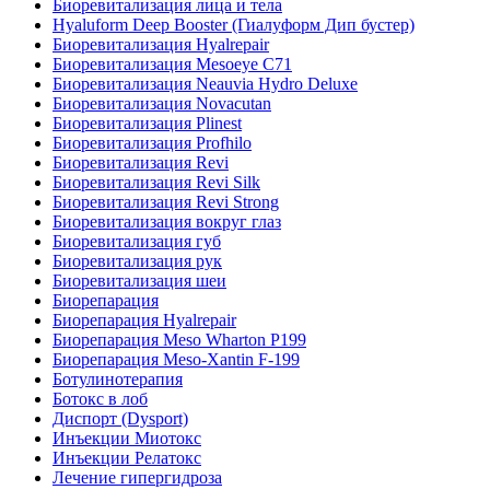
Биоревитализация лица и тела
Hyaluform Deep Booster (Гиалуформ Дип бустер)
Биоревитализация Hyalrepair
Биоревитализация Mesoeye C71
Биоревитализация Neauvia Hydro Deluxe
Биоревитализация Novacutan
Биоревитализация Plinest
Биоревитализация Profhilo
Биоревитализация Revi
Биоревитализация Revi Silk
Биоревитализация Revi Strong
Биоревитализация вокруг глаз
Биоревитализация губ
Биоревитализация рук
Биоревитализация шеи
Биорепарация
Биорепарация Hyalrepair
Биорепарация Meso Wharton P199
Биорепарация Meso-Xantin F-199
Ботулинотерапия
Ботокс в лоб
Диспорт (Dysport)
Инъекции Миотокс
Инъекции Релатокс
Лечение гипергидроза