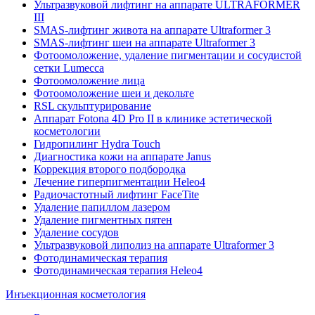
Ультразвуковой лифтинг на аппарате ULTRAFORMER
III
SMAS-лифтинг живота на аппарате Ultraformer 3
SMAS-лифтинг шеи на аппарате Ultraformer 3
Фотоомоложение, удаление пигментации и сосудистой
сетки Lumecca
Фотоомоложение лица
Фотоомоложение шеи и декольте
RSL скульптурирование
Аппарат Fotona 4D Pro II в клинике эстетической
косметологии
Гидропилинг Hydra Touch
Диагностика кожи на аппарате Janus
Коррекция второго подбородка
Лечение гиперпигментации Heleo4
Радиочастотный лифтинг FaceTite
Удаление папиллом лазером
Удаление пигментных пятен
Удаление сосудов
Ультразвуковой липолиз на аппарате Ultraformer 3
Фотодинамическая терапия
Фотодинамическая терапия Heleo4
Инъекционная косметология