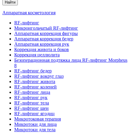
Найти
Аппаратная косметология
RF-лифтинг
Микроигольчатый RF-лифтинг
Аппаратная коррекция фигуры
Аппаратная коррекция бедер
Аппаратная коррекция рук
Коррекция живота и боков
Коррекция целлюлита
Безоперационная подтяжка лица RF-лифтинг Morpheus
8
RF-лифтинг бедер
RF-лифтинг вокруг глаз
RF-лифтинг живота
RF-лифтинг коленей
RF-лифтинг лица
RF-лифтинг рук
RF-лифтинг тела
RF-лифтинг шеи
RF-лифтинг ягодиц
Микротоковая терапия
Микротоки для лица
Микротоки для тела