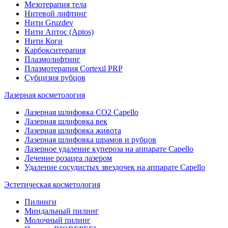
Мезотерапия тела
Нитевой лифтинг
Нити Gruzdev
Нити Аптос (Aptos)
Нити Коги
Карбокситерапия
Плазмолифтинг
Плазмотерапия Сortexil PRP
Субцизия рубцов
Лазерная косметология
Лазерная шлифовка CO2 Capello
Лазерная шлифовка век
Лазерная шлифовка живота
Лазерная шлифовка шрамов и рубцов
Лазерное удаление купероза на аппарате Capello
Лечение розацеа лазером
Удаление сосудистых звездочек на аппарате Capello
Эстетическая косметология
Пилинги
Миндальный пилинг
Молочный пилинг