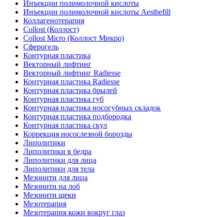
Инъекции полимолочной кислоты
Инъекции полимолочной кислоты Aesthefill
Коллагенотерапия
Collost (Коллост)
Collost Micro (Коллост Микро)
Сферогель
Контурная пластика
Векторный лифтинг
Векторный лифтинг Radiesse
Контурная пластика Radiesse
Контурная пластика брылей
Контурная пластика губ
Контурная пластика носогубных складок
Контурная пластика подбородка
Контурная пластика скул
Коррекция носослезной борозды
Липолитики
Липолитики в бедра
Липолитики для лица
Липолитики для тела
Мезонити для лица
Мезонити на лоб
Мезонити щеки
Мезотерапия
Мезотерапия кожи вокруг глаз