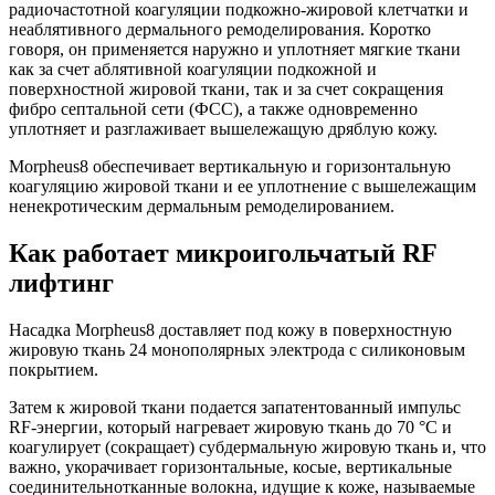
радиочастотной коагуляции подкожно-жировой клетчатки и
неаблятивного дермального ремоделирования. Коротко
говоря, он применяется наружно и уплотняет мягкие ткани
как за счет аблятивной коагуляции подкожной и
поверхностной жировой ткани, так и за счет сокращения
фибро септальной сети (ФСС), а также одновременно
уплотняет и разглаживает вышележащую дряблую кожу.
Morpheus8 обеспечивает вертикальную и горизонтальную
коагуляцию жировой ткани и ее уплотнение с вышележащим
ненекротическим дермальным ремоделированием.
Как работает микроигольчатый RF
лифтинг
Насадка Morpheus8 доставляет под кожу в поверхностную
жировую ткань 24 монополярных электрода с силиконовым
покрытием.
Затем к жировой ткани подается запатентованный импульс
RF-энергии, который нагревает жировую ткань до 70 °С и
коагулирует (сокращает) субдермальную жировую ткань и, что
важно, укорачивает горизонтальные, косые, вертикальные
соединительнотканные волокна, идущие к коже, называемые