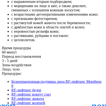
с выраженным вторым подбородком;
с морщинами на лице и шее, а также декольте,
связанных с излишним кожным лоскутом;
с возрастными дегенеративными изменениями кожи;
с признаками фотостарения;
с растянутой кожей живота после беременности;
с дряблостью кожи в области локтей и колен;
с неровностью рельефа кожи;
с растяжками, рубцами и постакне;
с целлюлитом.
Время процедуры
60 минут
Период восстановления
3 - 5 дней
Зоны воздействия
Лицо, тело
Процедуры:
Безоперационная подтяжка лица RF-лифтинг Morpheus
8
RF-лифтинг бедер
RF-лифтинг вокруг глаз
RF-лифтинг живота
RF-лифтинг коленей