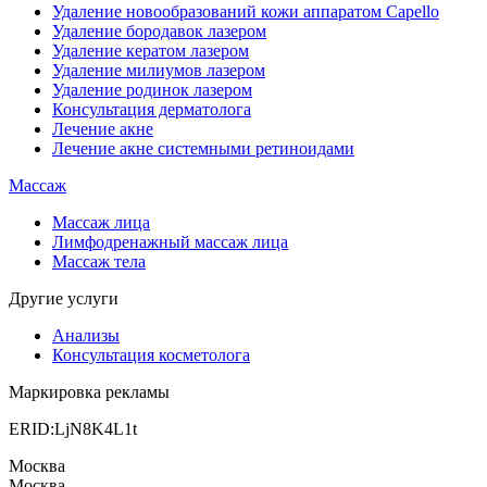
Удаление новообразований кожи аппаратом Capello
Удаление бородавок лазером
Удаление кератом лазером
Удаление милиумов лазером
Удаление родинок лазером
Консультация дерматолога
Лечение акне
Лечение акне системными ретиноидами
Массаж
Массаж лица
Лимфодренажный массаж лица
Массаж тела
Другие услуги
Анализы
Консультация косметолога
Маркировка рекламы
ERID:LjN8K4L1t
Москва
Москва