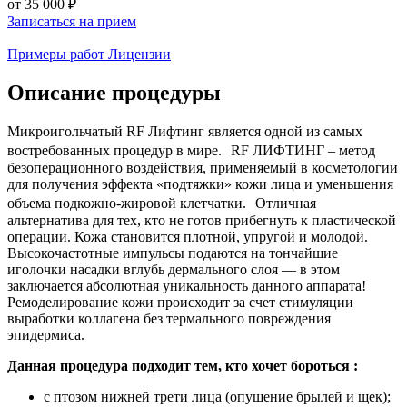
от
35 000 ₽
Записаться на прием
Примеры работ
Лицензии
Описание процедуры
Микроигольчатый RF Лифтинг является одной из самых
востребованных процедур в мире. RF ЛИФТИНГ – метод
безоперационного воздействия, применяемый в косметологии
для получения эффекта «подтяжки» кожи лица и уменьшения
объема подкожно-жировой клетчатки. Отличная
альтернатива для тех, кто не готов прибегнуть к пластической
операции. Кожа становится плотной, упругой и молодой.
Высокочастотные импульсы подаются на тончайшие
иголочки насадки вглубь дермального слоя — в этом
заключается абсолютная уникальность данного аппарата!
Ремоделирование кожи происходит за счет стимуляции
выработки коллагена без термального повреждения
эпидермиса.
Данная процедура подходит тем, кто хочет бороться :
с птозом нижней трети лица (опущение брылей и щек);