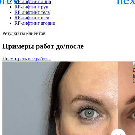
RF-лифтинг лица
RF-лифтинг рук
RF-лифтинг тела
RF-лифтинг шеи
RF-лифтинг ягодиц
Результаты клиентов
Примеры работ до/после
Посмотреть все работы
Б
1