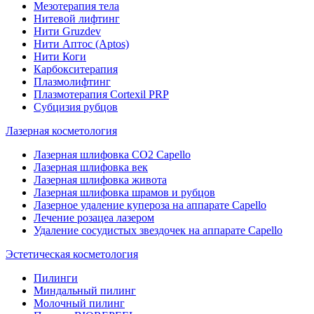
Мезотерапия тела
Нитевой лифтинг
Нити Gruzdev
Нити Аптос (Aptos)
Нити Коги
Карбокситерапия
Плазмолифтинг
Плазмотерапия Сortexil PRP
Субцизия рубцов
Лазерная косметология
Лазерная шлифовка CO2 Capello
Лазерная шлифовка век
Лазерная шлифовка живота
Лазерная шлифовка шрамов и рубцов
Лазерное удаление купероза на аппарате Capello
Лечение розацеа лазером
Удаление сосудистых звездочек на аппарате Capello
Эстетическая косметология
Пилинги
Миндальный пилинг
Молочный пилинг