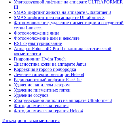
Ультразвуковой лифтинг на аппарате ULTRAFORMER
III
SMAS-лифтинг живота на аппарате Ultraformer 3
SMAS-лифтинг шеи на аппарате Ultraformer 3
Фотоомоложение, удаление пигментации и сосудистой
сетки Lumecca
Фотоомоложение лица
Фотоомоложение шеи и декольте
RSL скульптурирование
Аппарат Fotona 4D Pro II в клинике эстетической
косметологии
Гидропилинг Hydra Touch
Диагностика кожи на аппарате Janus
Коррекция второго подбородка
Лечение гиперпигментации Heleo4
Радиочастотный лифтинг FaceTite
Удаление папиллом лазером
Удаление пигментных пятен
Удаление сосудов
Ультразвуковой липолиз на аппарате Ultraformer 3
Фотодинамическая терапия
Фотодинамическая терапия Heleo4
Инъекционная косметология