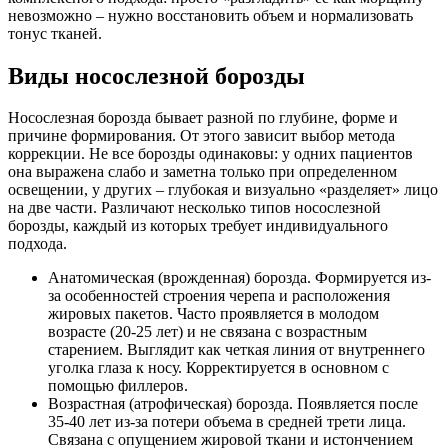
невозможно – нужно восстановить объем и нормализовать
тонус тканей.
Виды носослезной борозды
Носослезная борозда бывает разной по глубине, форме и
причине формирования. От этого зависит выбор метода
коррекции. Не все борозды одинаковы: у одних пациентов
она выражена слабо и заметна только при определенном
освещении, у других – глубокая и визуально «разделяет» лицо
на две части. Различают несколько типов носослезной
борозды, каждый из которых требует индивидуального
подхода.
Анатомическая (врожденная) борозда. Формируется из-
за особенностей строения черепа и расположения
жировых пакетов. Часто проявляется в молодом
возрасте (20-25 лет) и не связана с возрастным
старением. Выглядит как четкая линия от внутреннего
уголка глаза к носу. Корректируется в основном с
помощью филлеров.
Возрастная (атрофическая) борозда. Появляется после
35-40 лет из-за потери объема в средней трети лица.
Связана с опущением жировой ткани и истончением