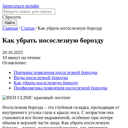
Записаться онлайн
Сбросить
Найти
Главная
⁄
Статьи
⁄
Как убрать носослезную борозду
Как убрать носослезную борозду
20.10.2025
10 минут на чтение
Оглавление:
Причины появления носослезной борозды
Виды носослезной борозды
Как убрать носослезную борозду
Профилактика появления носослезной борозды
Носослезная борозда – это глубокая складка, проходящая от
внутреннего уголка глаза к крылу носа. С возрастом она
становится все более выраженной, особенно при потере
объема в верхней части лица. Как убрать носослезную
борозду – вопрос, волнующий многих, кто стремится