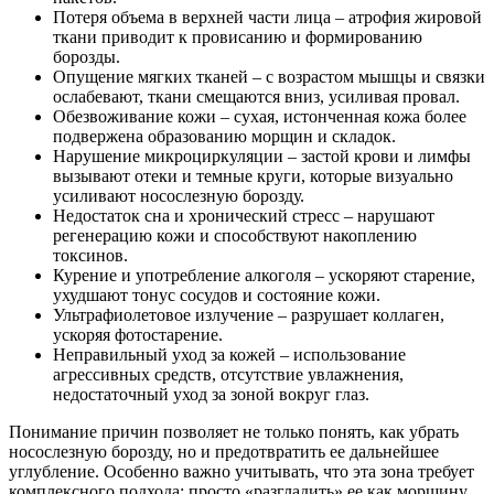
Потеря объема в верхней части лица – атрофия жировой
ткани приводит к провисанию и формированию
борозды.
Опущение мягких тканей – с возрастом мышцы и связки
ослабевают, ткани смещаются вниз, усиливая провал.
Обезвоживание кожи – сухая, истонченная кожа более
подвержена образованию морщин и складок.
Нарушение микроциркуляции – застой крови и лимфы
вызывают отеки и темные круги, которые визуально
усиливают носослезную борозду.
Недостаток сна и хронический стресс – нарушают
регенерацию кожи и способствуют накоплению
токсинов.
Курение и употребление алкоголя – ускоряют старение,
ухудшают тонус сосудов и состояние кожи.
Ультрафиолетовое излучение – разрушает коллаген,
ускоряя фотостарение.
Неправильный уход за кожей – использование
агрессивных средств, отсутствие увлажнения,
недостаточный уход за зоной вокруг глаз.
Понимание причин позволяет не только понять, как убрать
носослезную борозду, но и предотвратить ее дальнейшее
углубление. Особенно важно учитывать, что эта зона требует
комплексного подхода: просто «разгладить» ее как морщину