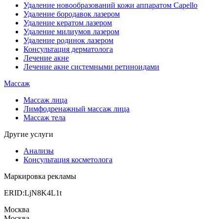
Удаление новообразований кожи аппаратом Capello
Удаление бородавок лазером
Удаление кератом лазером
Удаление милиумов лазером
Удаление родинок лазером
Консультация дерматолога
Лечение акне
Лечение акне системными ретиноидами
Массаж
Массаж лица
Лимфодренажный массаж лица
Массаж тела
Другие услуги
Анализы
Консультация косметолога
Маркировка рекламы
ERID:LjN8K4L1t
Москва
Москва