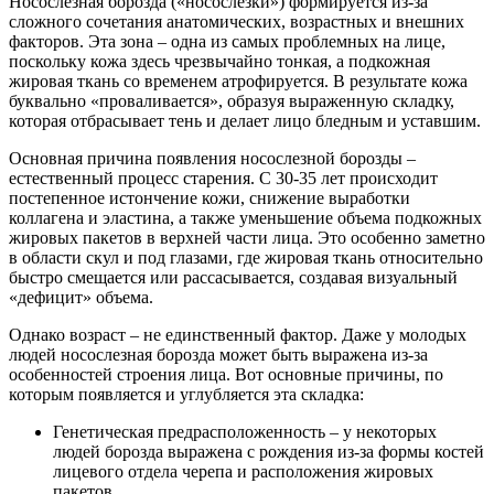
Носослезная борозда («носослезки») формируется из-за
сложного сочетания анатомических, возрастных и внешних
факторов. Эта зона – одна из самых проблемных на лице,
поскольку кожа здесь чрезвычайно тонкая, а подкожная
жировая ткань со временем атрофируется. В результате кожа
буквально «проваливается», образуя выраженную складку,
которая отбрасывает тень и делает лицо бледным и уставшим.
Основная причина появления носослезной борозды –
естественный процесс старения. С 30-35 лет происходит
постепенное истончение кожи, снижение выработки
коллагена и эластина, а также уменьшение объема подкожных
жировых пакетов в верхней части лица. Это особенно заметно
в области скул и под глазами, где жировая ткань относительно
быстро смещается или рассасывается, создавая визуальный
«дефицит» объема.
Однако возраст – не единственный фактор. Даже у молодых
людей носослезная борозда может быть выражена из-за
особенностей строения лица. Вот основные причины, по
которым появляется и углубляется эта складка:
Генетическая предрасположенность – у некоторых
людей борозда выражена с рождения из-за формы костей
лицевого отдела черепа и расположения жировых
пакетов.