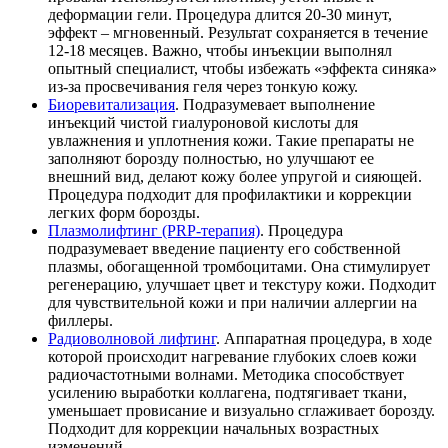
деформации гели. Процедура длится 20-30 минут,
эффект – мгновенный. Результат сохраняется в течение
12-18 месяцев. Важно, чтобы инъекции выполнял
опытный специалист, чтобы избежать «эффекта синяка»
из-за просвечивания геля через тонкую кожу.
Биоревитализация
. Подразумевает выполнение
инъекций чистой гиалуроновой кислоты для
увлажнения и уплотнения кожи. Такие препараты не
заполняют борозду полностью, но улучшают ее
внешний вид, делают кожу более упругой и сияющей.
Процедура подходит для профилактики и коррекции
легких форм борозды.
Плазмолифтинг (PRP-терапия)
. Процедура
подразумевает введение пациенту его собственной
плазмы, обогащенной тромбоцитами. Она стимулирует
регенерацию, улучшает цвет и текстуру кожи. Подходит
для чувствительной кожи и при наличии аллергии на
филлеры.
Радиоволновой лифтинг
. Аппаратная процедура, в ходе
которой происходит нагревание глубоких слоев кожи
радиочастотными волнами. Методика способствует
усилению выработки коллагена, подтягивает ткани,
уменьшает провисание и визуально сглаживает борозду.
Подходит для коррекции начальных возрастных
изменений.