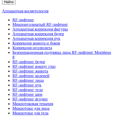
Найти
Аппаратная косметология
RF-лифтинг
Микроигольчатый RF-лифтинг
Аппаратная коррекция фигуры
Аппаратная коррекция бедер
Аппаратная коррекция рук
Коррекция живота и боков
Коррекция целлюлита
Безоперационная подтяжка лица RF-лифтинг Morpheus
8
RF-лифтинг бедер
RF-лифтинг вокруг глаз
RF-лифтинг живота
RF-лифтинг коленей
RF-лифтинг лица
RF-лифтинг рук
RF-лифтинг тела
RF-лифтинг шеи
RF-лифтинг ягодиц
Микротоковая терапия
Микротоки для лица
Микротоки для тела