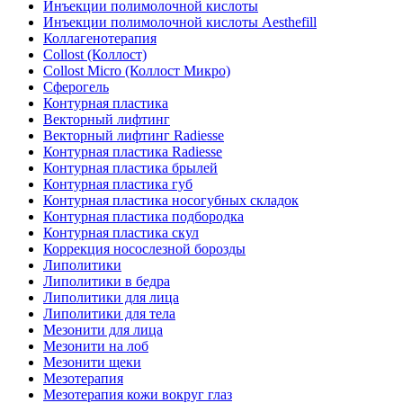
Инъекции полимолочной кислоты
Инъекции полимолочной кислоты Aesthefill
Коллагенотерапия
Collost (Коллост)
Collost Micro (Коллост Микро)
Сферогель
Контурная пластика
Векторный лифтинг
Векторный лифтинг Radiesse
Контурная пластика Radiesse
Контурная пластика брылей
Контурная пластика губ
Контурная пластика носогубных складок
Контурная пластика подбородка
Контурная пластика скул
Коррекция носослезной борозды
Липолитики
Липолитики в бедра
Липолитики для лица
Липолитики для тела
Мезонити для лица
Мезонити на лоб
Мезонити щеки
Мезотерапия
Мезотерапия кожи вокруг глаз