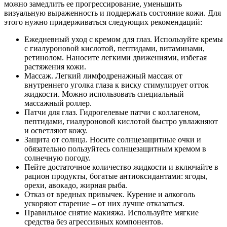
можно замедлить ее прогрессирование, уменьшить
визуальную выраженность и поддержать состояние кожи. Для
этого нужно придерживаться следующих рекомендаций:
Ежедневный уход с кремом для глаз. Используйте кремы
с гиалуроновой кислотой, пептидами, витаминами,
ретинолом. Наносите легкими движениями, избегая
растяжения кожи.
Массаж. Легкий лимфодренажный массаж от
внутреннего уголка глаза к виску стимулирует отток
жидкости. Можно использовать специальный
массажный роллер.
Патчи для глаз. Гидрогелевые патчи с коллагеном,
пептидами, гиалуроновой кислотой быстро увлажняют
и осветляют кожу.
Защита от солнца. Носите солнцезащитные очки и
обязательно пользуйтесь солнцезащитным кремом в
солнечную погоду.
Пейте достаточное количество жидкости и включайте в
рацион продукты, богатые антиоксидантами: ягоды,
орехи, авокадо, жирная рыба.
Отказ от вредных привычек. Курение и алкоголь
ускоряют старение – от них лучше отказаться.
Правильное снятие макияжа. Используйте мягкие
средства без агрессивных компонентов.