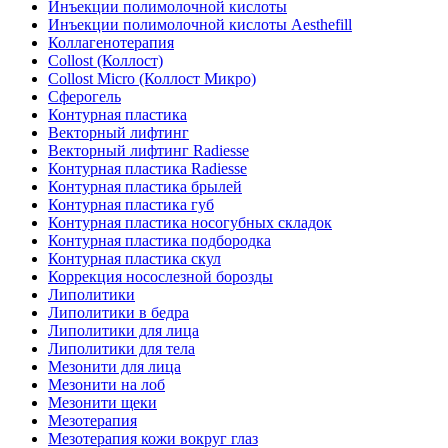
Инъекции полимолочной кислоты
Инъекции полимолочной кислоты Aesthefill
Коллагенотерапия
Collost (Коллост)
Collost Micro (Коллост Микро)
Сферогель
Контурная пластика
Векторный лифтинг
Векторный лифтинг Radiesse
Контурная пластика Radiesse
Контурная пластика брылей
Контурная пластика губ
Контурная пластика носогубных складок
Контурная пластика подбородка
Контурная пластика скул
Коррекция носослезной борозды
Липолитики
Липолитики в бедра
Липолитики для лица
Липолитики для тела
Мезонити для лица
Мезонити на лоб
Мезонити щеки
Мезотерапия
Мезотерапия кожи вокруг глаз