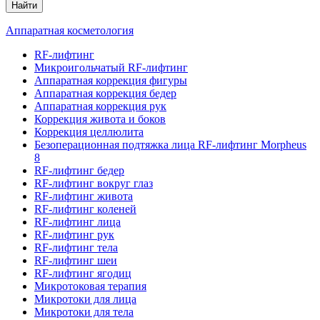
Найти
Аппаратная косметология
RF-лифтинг
Микроигольчатый RF-лифтинг
Аппаратная коррекция фигуры
Аппаратная коррекция бедер
Аппаратная коррекция рук
Коррекция живота и боков
Коррекция целлюлита
Безоперационная подтяжка лица RF-лифтинг Morpheus
8
RF-лифтинг бедер
RF-лифтинг вокруг глаз
RF-лифтинг живота
RF-лифтинг коленей
RF-лифтинг лица
RF-лифтинг рук
RF-лифтинг тела
RF-лифтинг шеи
RF-лифтинг ягодиц
Микротоковая терапия
Микротоки для лица
Микротоки для тела