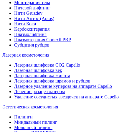
Мезотерапия тела
Нитевой лифтинг
Нити Gruzdev
Нити Аптос (Aptos)
Нити Коги
Карбокситерапия
Плазмолифтинг
Плазмотерапия Сortexil PRP
Субцизия рубцов
Лазерная косметология
Лазерная шлифовка CO2 Capello
Лазерная шлифовка век
Лазерная шлифовка живота
Лазерная шлифовка шрамов и рубцов
Лазерное удаление купероза на аппарате Capello
Лечение розацеа лазером
Удаление сосудистых звездочек на аппарате Capello
Эстетическая косметология
Пилинги
Миндальный пилинг
Молочный пилинг