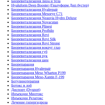
Биоревитализация лица и тела
Hyaluform Deep Booster (Гиалуформ Дип бустер)
Биоревитализация Hyalrepair
Биоревитализация Mesoeye C71
Биоревитализация Neauvia Hydro Deluxe
Биоревитализация Novacutan
Биоревитализация Plinest
Биоревитализация Profhilo
Биоревитализация Revi
Биоревитализация Revi Silk
Биоревитализация Revi Strong
Биоревитализация вокруг глаз
Биоревитализация губ
Биоревитализация рук
Биоревитализация шеи
Биорепарация
Биорепарация Hyalrepair
Биорепарация Meso Wharton P199
Биорепарация Meso-Xantin F-199
Ботулинотерапия
Ботокс в лоб
Диспорт (Dysport)
Инъекции Миотокс
Инъекции Релатокс
Лечение гипергидроза