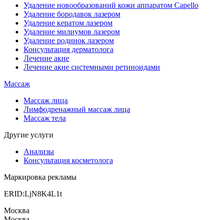
Удаление новообразований кожи аппаратом Capello
Удаление бородавок лазером
Удаление кератом лазером
Удаление милиумов лазером
Удаление родинок лазером
Консультация дерматолога
Лечение акне
Лечение акне системными ретиноидами
Массаж
Массаж лица
Лимфодренажный массаж лица
Массаж тела
Другие услуги
Анализы
Консультация косметолога
Маркировка рекламы
ERID:LjN8K4L1t
Москва
Москва