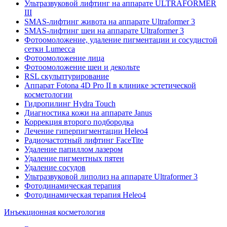
Ультразвуковой лифтинг на аппарате ULTRAFORMER
III
SMAS-лифтинг живота на аппарате Ultraformer 3
SMAS-лифтинг шеи на аппарате Ultraformer 3
Фотоомоложение, удаление пигментации и сосудистой
сетки Lumecca
Фотоомоложение лица
Фотоомоложение шеи и декольте
RSL скульптурирование
Аппарат Fotona 4D Pro II в клинике эстетической
косметологии
Гидропилинг Hydra Touch
Диагностика кожи на аппарате Janus
Коррекция второго подбородка
Лечение гиперпигментации Heleo4
Радиочастотный лифтинг FaceTite
Удаление папиллом лазером
Удаление пигментных пятен
Удаление сосудов
Ультразвуковой липолиз на аппарате Ultraformer 3
Фотодинамическая терапия
Фотодинамическая терапия Heleo4
Инъекционная косметология